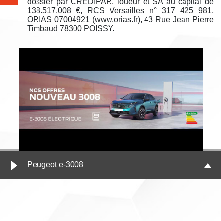
dossier par CREDIPAR, loueur et SA au capital de
138.517.008 €, RCS Versailles n° 317 425 981,
ORIAS 07004921 (www.orias.fr), 43 Rue Jean Pierre
Timbaud 78300 POISSY.
Peugeot e-3008